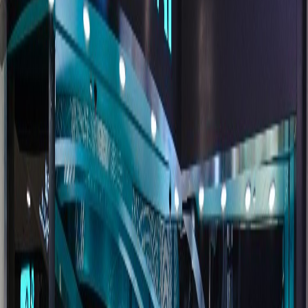
招募與審核賣家
邀請品牌與賣家，透過 Seller Center 驗證與審
核，並在其上架前設定佣金、品類與 SLA。
02
整合
連接目錄與庫存
賣家透過 CLEARomni PIM 將產品資訊與庫存發
布至你的店舖，經完整度檢查與你的審核後才會
上架。
03
編排
路由與拆分訂單